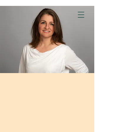
Biografical Councelling
Angela Smith
Biograph
ical Counsellor
Certified non-medical
Practitioner
(Psychotherapy)