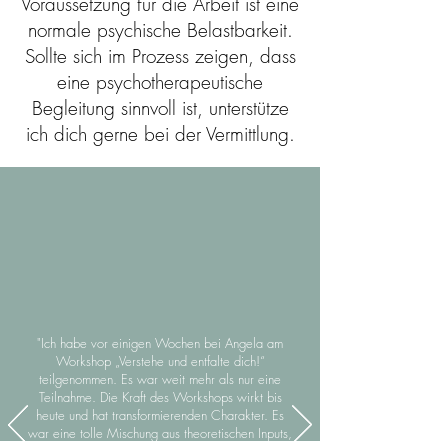
Voraussetzung für die Arbeit ist eine
normale psychische Belastbarkeit.
Sollte sich im Prozess zeigen, dass
eine psychotherapeutische
Begleitung sinnvoll ist, unterstütze
ich dich gerne bei der Vermittlung.
"Ich habe vor einigen Wochen bei Angela am
Workshop „Verstehe und entfalte dich!“
teilgenommen. Es war weit mehr als nur eine
Teilnahme. Die Kraft des Workshops wirkt bis
heute und hat transformierenden Charakter. Es
war eine tolle Mischung aus theoretischen Inputs,